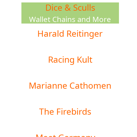
Dice & Sculls
Wallet Chains and More
Harald Reitinger
Big Entertainment
Racing Kult
Kleidung und Mehr
Marianne Cathomen
Sängerin
The Firebirds
Rock’n’Roll Band