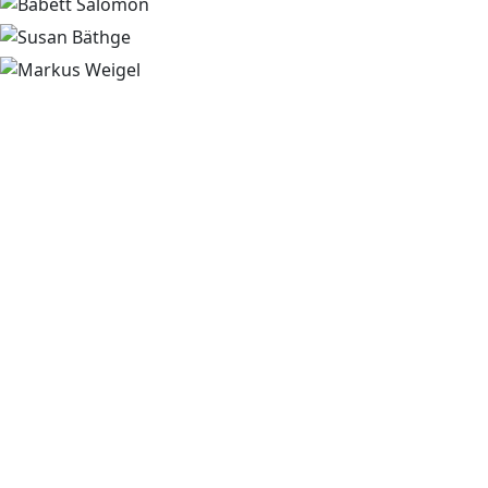
BABETT SALOMON
SUSAN BÄTHGE
Gründerin, Netzwerkerin, Redakteurin
MARKUS WEIGEL
Journalistin, Moderatorin, Autorin
Autor, Planer, Moderator